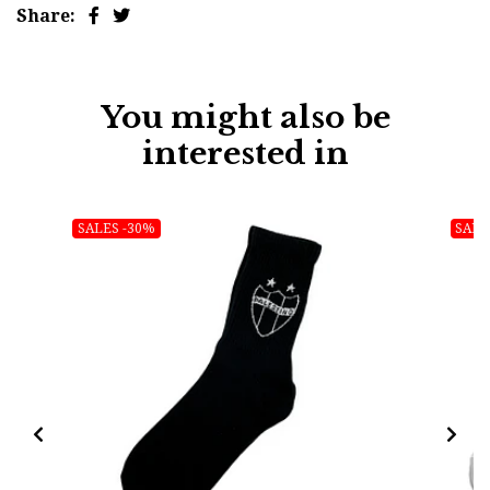
Share:
You might also be
interested in
SALES -30%
SALE