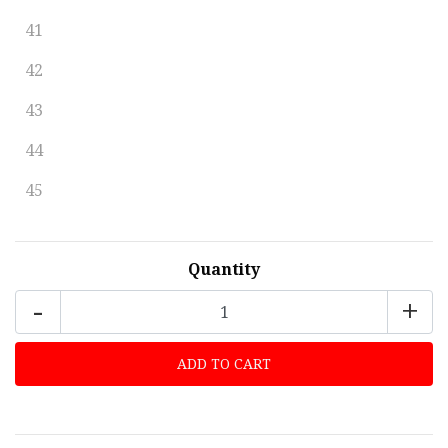
41
42
43
44
45
Quantity
-
+