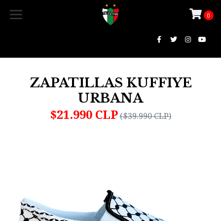
0
ZAPATILLAS KUFFIYE
URBANA
$21.990 CLP
($39.990 CLP)