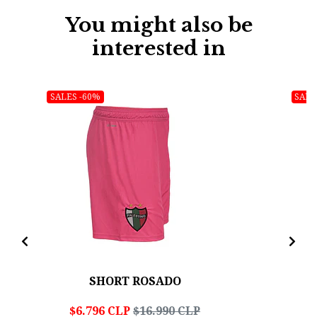
You might also be
interested in
SALES -60%
SALE
SHORT ROSADO
$6.796 CLP
$16.990 CLP