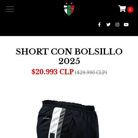
0
SHORT CON BOLSILLO
2025
$20.993 CLP
($29.990 CLP)