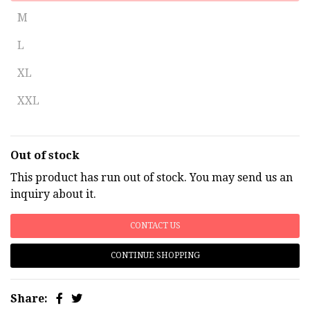
M
L
XL
XXL
Out of stock
This product has run out of stock. You may send us an
inquiry about it.
CONTACT US
CONTINUE SHOPPING
Share: