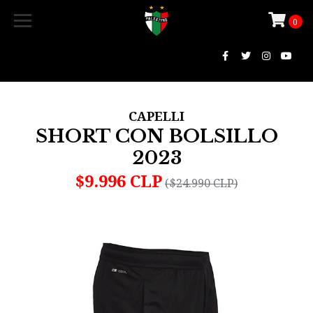
0
CAPELLI
SHORT CON BOLSILLO
2023
$9.996 CLP
($24.990 CLP)