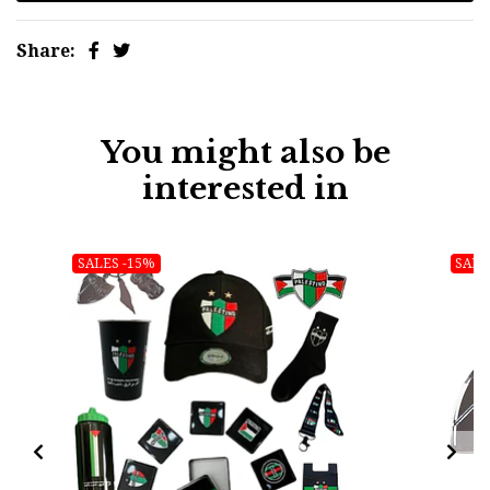
Share:
You might also be
interested in
SALES -15%
SALE