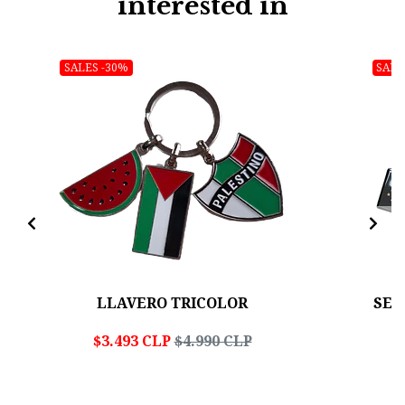
interested in
SALES -30%
SALE
LLAVERO TRICOLOR
SET
$3.493 CLP
$4.990 CLP