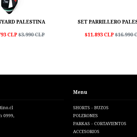
NYARD PALESTINA
SET PARRILLERO PALE
793 CLP
$3.990 CLP
$11.893 CLP
$16.990 
Menu
ino.cl
SHORTS - BUZOS
n 0999,
POLERONES
PARKAS - CORTAVIENTOS
ACCESORIOS