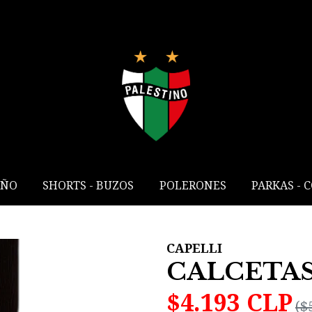
IÑO
SHORTS - BUZOS
POLERONES
PARKAS - 
CAPELLI
CALCETAS
$4.193 CLP
($