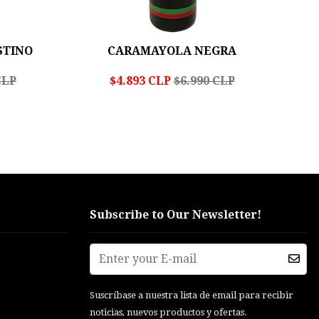
STINO
CARAMAYOLA NEGRA
CLP
$4.893 CLP
$6.990 CLP
Subscribe to Our Newsletter!
Suscríbase a nuestra lista de email para recibir
noticias, nuevos productos y ofertas.