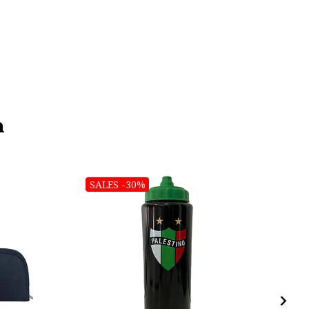
n
SALES -30%