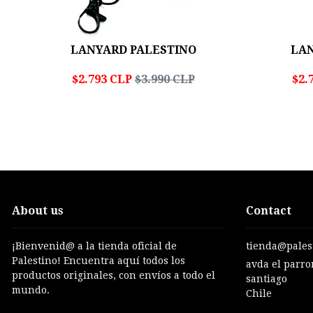
LANYARD PALESTINO
LA
$2.793 CLP
$3.990 CLP
$2.
About us
Contact
¡Bienvenid@ a la tienda oficial de
tienda@palest
Palestino! Encuentra aquí todos los
avda el parro
productos originales, con envíos a todo el
santiago
mundo.
Chile