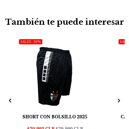
También te puede interesar
SALES -30%
SALE
SHORT CON BOLSILLO 2025
CAM
$20.993 CLP
$29.990 CLP
$