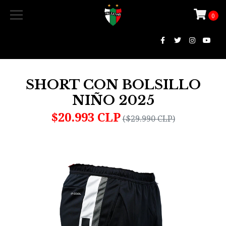
0
SHORT CON BOLSILLO
NIÑO 2025
$20.993 CLP
($29.990 CLP)