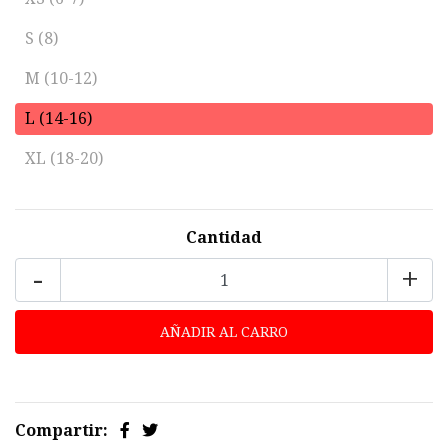
S (8)
M (10-12)
L (14-16)
XL (18-20)
Cantidad
-
+
Compartir: