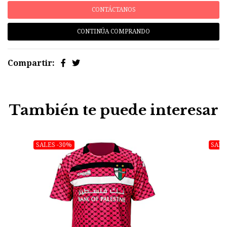
CONTÁCTANOS
CONTINÚA COMPRANDO
Compartir:
También te puede interesar
SALES -30%
SALE