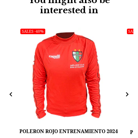
You might also be
interested in
SALES -40%
SALE
POLERON ROJO ENTRENAMIENTO 2024
PO