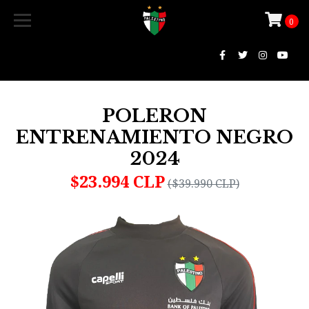
0
POLERON
ENTRENAMIENTO NEGRO
2024
$23.994 CLP
($39.990 CLP)