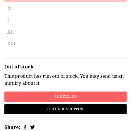
M
L
XL
XXL
Out of stock
This product has run out of stock. You may send us an
inquiry about it.
CONTACT US
CONTINUE SHOPPING
Share: