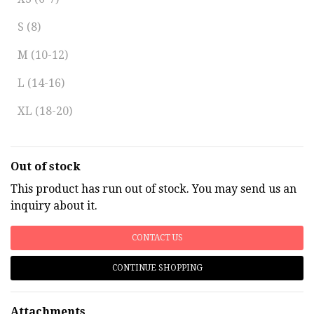
S (8)
M (10-12)
L (14-16)
XL (18-20)
Out of stock
This product has run out of stock. You may send us an
inquiry about it.
CONTACT US
CONTINUE SHOPPING
Attachments