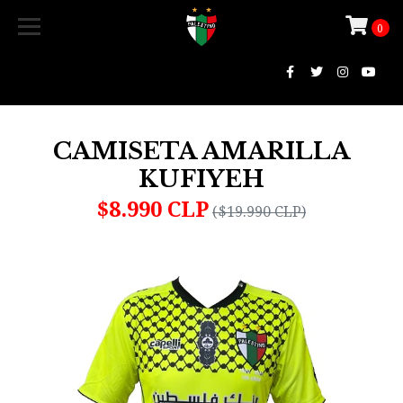
0
CAMISETA AMARILLA
KUFIYEH
$8.990 CLP
($19.990 CLP)