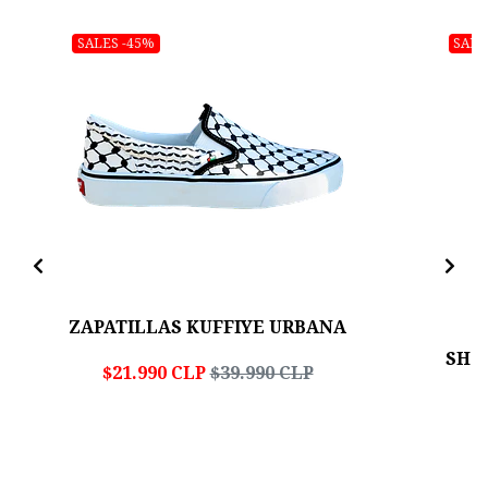
SALES -45%
SALE
ZAPATILLAS KUFFIYE URBANA
SHOR
$21.990 CLP
$39.990 CLP